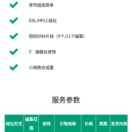
序列组成简单
DSL/HPLC纯化
短的DNA片段（9个/11个碱基）
5’磷酸化修饰
小规格合成量
服务参数
碱基范
纯化形式
修饰
引物规格
价格
周期
发货内容
围