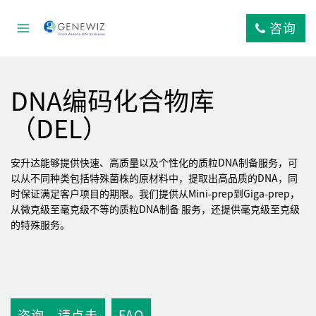
跳
到
咨询
内
容
DNA编码化合物库
（DEL）
安升达能够提供快速、高质量以及个性化的质粒DNA制备服务，可
以从不同种类包括特殊菌株的原材料中，提取出高品质的DNA，同
时保证满足客户项目的期限。我们提供从Mini-prep到Giga-prep，
从微克级至毫克级不等的质粒DNA制备 服务，还提供毫克级至克级
的特殊服务。
咨询，请点击
FAQ