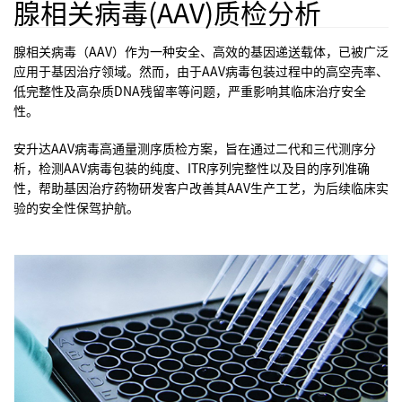
腺相关病毒(AAV)质检分析
腺相关病毒（
AAV
）作为一种安全、高效的基因递送载体，已被广泛
应用于基因治疗领域。然而，由于
AAV
病毒包装过程中的高空壳率、
低完整性及高杂质
DNA
残留率等问题，严重影响其临床治疗安全
性。
安升达
AAV
病毒高通量测序质检方案，旨在通过二代和三代测序分
析，检测
AAV
病毒包装的纯度、
ITR
序列完整性以及目的序列准确
性，帮助基因治疗药物研发客户改善其
AAV
生产工艺，为后续临床实
验的安全性保驾护航。