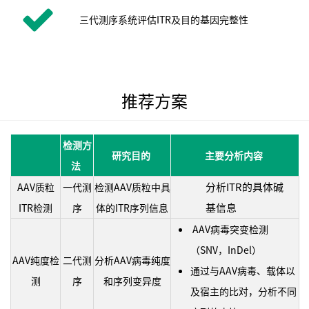
三代测序系统评估ITR及目的基因完整性
推荐方案
检测方
研究目的
主要分析内容
法
分析ITR的具体碱
AAV
质粒
一代测
检测AAV质粒中具
基信息
ITR检测
序
体的ITR序列信息
AAV病毒突变检测
（SNV，InDel）
AAV
纯度检
二代测
分析AAV病毒纯度
通过与AAV病毒、载体以
测
序
和序列变异度
及宿主的比对，分析不同