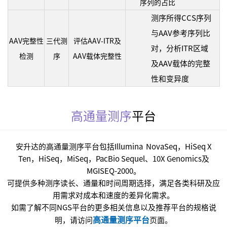
序列的占比
测序所得CCS序列
与AAV参考序列比
AAV
完整性
三代测
评估AAV-ITR及
对，分析ITR区域
检测
序
AAV载体完整性
及AAV载体的完整
性和变异度
高通量测序
平台
安升达的高通量测序平台包括Illumina NovaSeq，HiSeq X
Ten，HiSeq，MiSeq，PacBio Sequel、10X Genomics及
MGISEQ-2000。
可提供多种测序读长、通量和时间周期选择，满足各类科研及应
用需求对成本和速度的差异化需求。
如需了解不同NGS平台的更多相关信息以及推荐平台的规格说
高通量测序平台
明，请访问
页面。