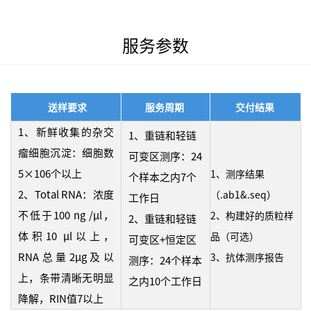
服务参数
送样要求
服务周期
交付结果
1、新鲜收集的杂交
1、重链和轻链
瘤细胞沉淀：细胞数
可变区测序：24
5×106个以上
1、测序结果
个样本之内7个
2、Total RNA：浓度
（.ab1&.seq）
工作日
不低于100 ng /μl，
2、构建好的质粒样
2、重链和轻链
体积10 μl以上，
品（可选）
可变区+恒定区
RNA总量2μg及以
3、抗体测序报告
测序：24个样本
上，条带清晰无明显
之内10个工作日
降解，RIN值7以上