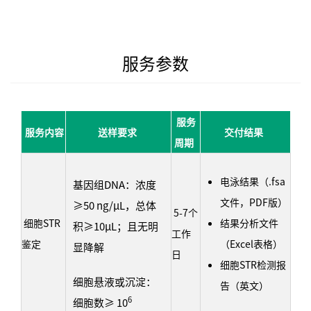
服务参数
服务
服务内容
送样要求
交付结果
周期
电泳结果（.fsa
基因组DNA：浓度
文件，PDF版）
≥50 ng/μL，总体
5-7个
细胞STR
结果分析文件
积≥10μL；且无明
工作
鉴定
（Excel表格）
显降解
日
细胞STR检测报
细胞悬液或沉淀：
告（英文）
6
细胞数≥ 10