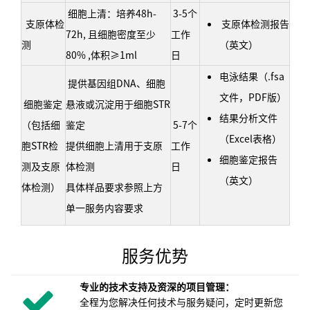
细胞上清：培养48h-
3-5个
支原体检
支原体检测报告
72h, 且细胞密度至少
工作
测
（英文）
80% ,体积≥1ml
日
电泳结果（.fsa
提供基因组DNA、细胞
文件，PDF版）
细胞鉴定
悬液或沉淀用于细胞STR
结果分析文件
（包括细
鉴定
5-7个
（Excel表格）
胞STR检
提供细胞上清用于支原
工作
细胞鉴定报告
测及支原
体检测
日
（英文）
体检测）
具体样品要求参照上方
单一服务内容要求
服务优势
专业的技术支持及资深的项目管理：
全程为您解决任何技术与服务疑问，定时更新您