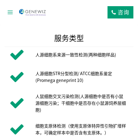
跳
到
咨询
内
容
服务类型
人源细胞系来源一致性检测(两种细胞样品)
人源细胞STR分型检测/ ATCC细胞系鉴定
(Promega geneprint 10)
人鼠细胞交叉污染检测(人源细胞中是否有小鼠
源细胞污染；干细胞中是否存在小鼠源饲养层细
胞)
细胞支原体检测（使用支原体特异性引物扩增样
本，可确定样本中是否含有支原体。）