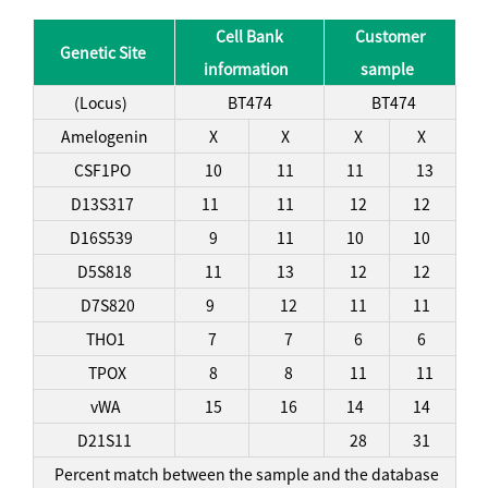
Cell Bank
Customer
Genetic Site
information
sample
(Locus)
BT474
BT474
Amelogenin
X
X
X
X
CSF1PO
10
11
11
13
D13S317
11
11
12
12
D16S539
9
11
10
10
D5S818
11
13
12
12
D7S820
9
12
11
11
THO1
7
7
6
6
TPOX
8
8
11
11
vWA
15
16
14
14
D21S11
28
31
Percent match between the sample and the database