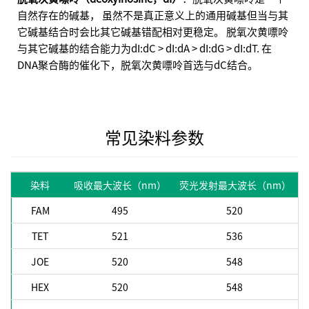
自然存在的碱基， 虽然不是真正意义上的通用碱基但当与其
它碱基结合时会比其它碱基错配相对更稳定。 脱氧次黄嘌呤
与其它碱基的结合能力为dI:dC > dI:dA > dI:dG > dI:dT. 在
DNA聚合酶的催化下，脱氧次黄嘌呤首选与dC结合。
常见染料参数
染料
吸收最大波长（nm）
荧光发射最大波长（nm）
FAM
495
520
TET
521
536
JOE
520
548
HEX
520
548