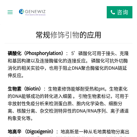
跳
到
咨询
内
容
常规
修饰引物
的应用
磷酸化（Phosphorylation）
： 5’磷酸化可用于接头、克隆
和基因构建以及连接酶催化的连接反应。 磷酸化可抗外切酶
消化的相关实验中，也用于阻止DNA聚合酶催化的DNA链延
伸反应。
生物素（Biotin）
：生物素修饰能够耐受热和pH。生物素化
的DNA能够成功的转化进入细菌 。 引物生物素标记，可用于
非放射性免疫分析来检测蛋白质、胞内化学染色、细胞分
离、核酸分离、杂交检测特异性的DNA/RNA序列、离子通道
构象变化等。
地高辛 （Digoxigenin）
：地高新是一种从毛地黄植物分离出