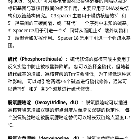
Spacer
：Spacer 可为寡核苷酸标记提供必要的间隔以减少
标记基团与寡核苷酸间的相互作用，主要应用于DNA发夹结
构和双链结构研究。 C3 spacer 主要用于模仿核糖的3’和
5’羟基间的三碳间隔，或“替代”一个序列中未知的碱基。
3′-Spacer C3用于引进一个3’间臂从而阻止3’端外切酶和
3’端聚合酶发挥作用。 Spacer 18 常用于引进一个强疏水基
团。
硫代（Phosphorothioate）
：硫代修饰的寡核苷酸主要用于
反义实验中防止被核酸酶降解。 您可以选择全硫代，但随着
硫代碱基的增加，寡核苷酸的Tm值会降低，为了降低这种这
种影响， 可以对引物两端2-5个碱基进行硫代修饰，通常可
以选择5’和3’各3个碱基进行硫代修饰。
脱氧脲嘧啶 （DeoxyUridine，dU）
：脱氧脲嘧啶可以插进
寡核苷酸来增加双链的熔点温度从而增长双链的稳定性。 每
个脱氧胸腺嘧啶被脱氧脲嘧啶替代可以增长双链熔点温度1.7
℃。
脱氧次黄嘌呤（deoxyInosine，dI）
：脱氧次黄嘌呤是一个