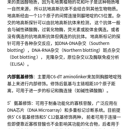
来的类固醇物质，因为毛地黄植物的花和叶子是这种物质唯
一自然来源， 所以抗地高新抗体不会结合到其他生物物质。
地高新经由一个11个原子的间臂连接到脲嘧啶的C5位置。杂
交的地高新探针可以由抗地高新抗体来检测， 这个抗体一般
会与碱性磷酸酶，过氧化物酶，荧光素或胶体金偶连。或者
没有偶连的抗地高新抗体但偶连的抗抗体。 地高新标记的探
针可用于各种杂交反应，如DNA-DNA杂交（Southern
blotting），DNA-RNA杂交（Northern blotting）斑点杂交
（Dot blotting ）， 克隆杂交，原位杂交以及酶联免疫分析
（ELISA）。
内部氨基修饰
：主要用C6-dT aminolinker来加到胸腺嘧啶残
基上来进行内部修饰。修饰后氨基与主链相距10个原子距
离，可用于进一步的标记和酶连接（如碱性磷酸酶）。
5’氨基修饰
：可用于制备功能化的寡核苷酸，广泛应用在
DNA芯片（DNA Microarray）和多重标记诊断系统。目前提
供5′ C6 氨基修饰和5′ C12氨基修饰两种， 前者可用于连接一
些即便靠近寡核苷酸也不会影响其功能的化合物，后者用于