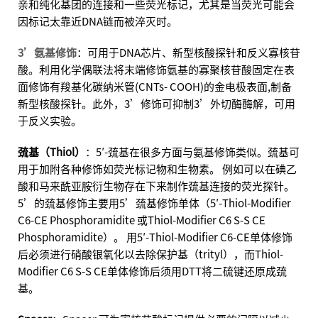
亲和纯化基团的连接和一些荧光标记，尤其是当荧光可能会
因标记太靠近DNA链而被淬灭时。
3’氨基修饰
：可用于DNA芯片、新型核酸探针和反义寡核苷
酸。利用化学偶联法将末端修饰氨基的寡聚核苷酸固定在表
面修饰有羧基化碳纳米管(CNTs- COOH)的金电极表面,制备
新型核酸探针。此外，3’修饰可抑制3’外切酶酶解，可用
于反义实验。
巯基（Thiol）
：5′-巯基在很多方面与氨基修饰类似。巯基可
用于加附各种修饰如荧光标记物和生物素。 例如可以在碘乙
酸和马来酰亚胺衍生物存在下来制作巯基连接的荧光探针。
5’的巯基修饰主要用5’巯基修饰单体（5′-Thiol-Modifier
C6-CE Phosphoramidite 或Thiol-Modifier C6 S-S CE
Phosphoramidite）。 用5′-Thiol-Modifier C6-CE单体修饰
后必须进行硝酸银氧化以去除保护基（trityl），而Thiol-
Modifier C6 S-S CE单体修饰后须用DTT将二硫键还原成巯
基。