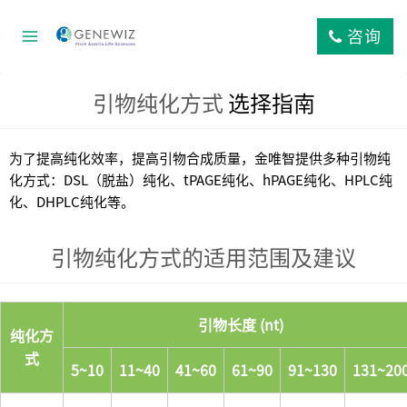
跳
到
咨询
内
容
引物纯化方式
选择指南
为了提高纯化效率，提高引物合成质量，金唯智提供多种引物纯
化方式：DSL（脱盐）纯化、tPAGE纯化、hPAGE纯化、HPLC纯
化、DHPLC纯化等。
引物纯化方式的适用范围及建议
引物长度 (nt)
纯化方
式
5~10
11~40
41~60
61~90
91~130
131~20