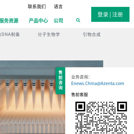
联系我们
语言
登录 | 注册
服务资源
产品中心
公司
粒DNA制备
分子生物学
引物合成
售 前 咨 询
业务咨询：
Enews.China@Azenta.com
售前客服