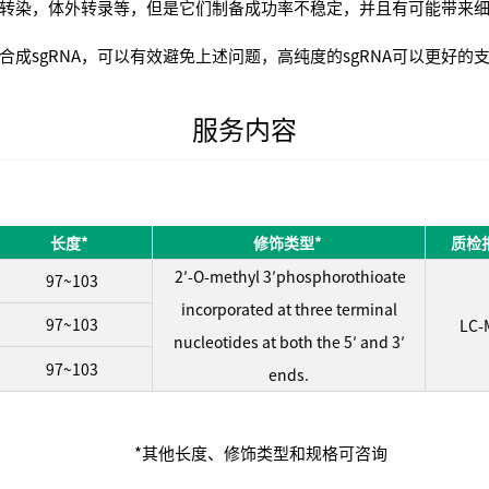
质粒转染，体外转录等，但是它们制备成功率不稳定，并且有可能带来
合成sgRNA，可以有效避免上述问题，高纯度的sgRNA可以更好的
服务内容
长度*
修饰类型*
质检
2′-O-methyl 3′phosphorothioate
97~103
incorporated at three terminal
97~103
LC-
nucleotides at both the 5′ and 3′
97~103
ends.
*其他长度、修饰类型和规格可咨询