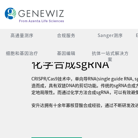
跳
到
内
容
高通量测序
合规服务
Sanger测序
细胞和基因治疗
基因编辑
抗体一站式解决方
化学合成sgRNA
案
CRISPR/Cas9技术中，单向导RNA(single guide RNA,
造而成，具有双链DNA的剪切功能。传统的sgRNA合
定地局限性。而通过化学方法合成sgRNA，可以有效避
安升达拥有十余年寡核苷酸合成经验，通过不断研发改进