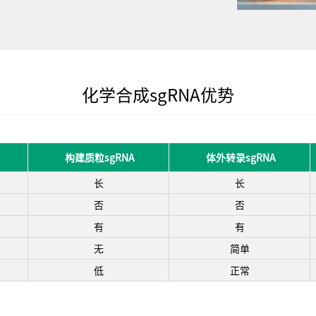
化学合成sgRNA优势
构建质粒sgRNA
体外转录sgRNA
长
长
否
否
有
有
无
简单
低
正常