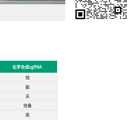
化学合成sgRNA
短
能
无
完备
高