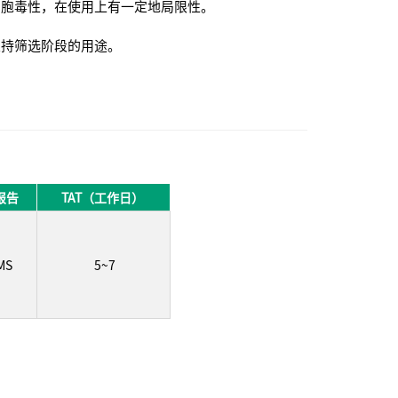
细胞毒性，在使用上有一定地局限性。
支持筛选阶段的用途。
报告
TAT（工作日）
MS
5~7