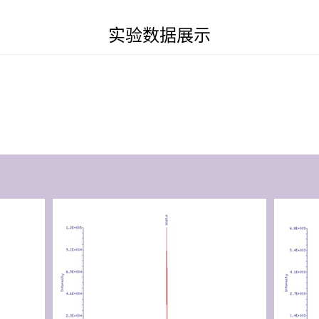
实验数据展示
转
转
转
转
转
转
录
录
录
录
录
录
组
组
组
组
组
组
测
测
测
测
测
测
序
序
序
序
序
序
下
下
下
下
下
下
载
载
载
载
载
载
f
f
f
f
f
f