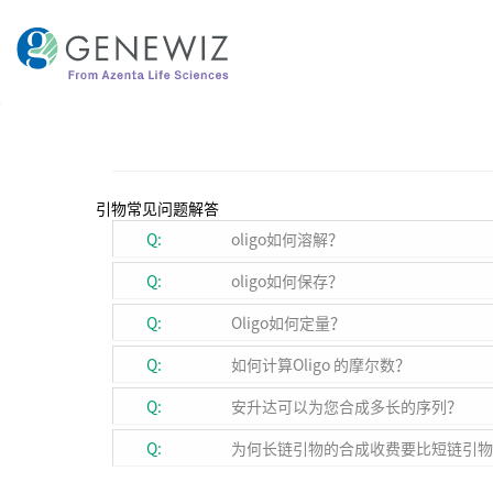
跳
到
内
容
引物常见问题解答
Q:
oligo如何溶解？
Q:
oligo如何保存？
Q:
Oligo如何定量？
Q:
如何计算Oligo 的摩尔数？
Q:
安升达可以为您合成多长的序列？
Q:
为何长链引物的合成收费要比短链引