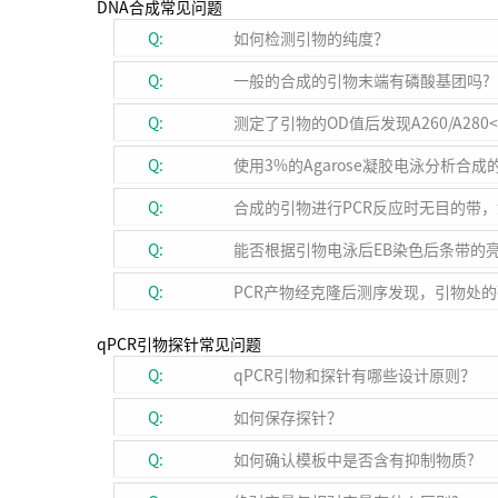
DNA合成常见问题
Q:
如何检测引物的纯度？
Q:
一般的合成的引物末端有磷酸基团吗?
Q:
测定了引物的OD值后发现A260/A280
Q:
使用3%的Agarose凝胶电泳分析合
Q:
合成的引物进行PCR反应时无目的带
Q:
能否根据引物电泳后EB染色后条带的
Q:
PCR产物经克隆后测序发现，引物处
qPCR引物探针常见问题
Q:
qPCR引物和探针有哪些设计原则？
Q:
如何保存探针？
Q:
如何确认模板中是否含有抑制物质?