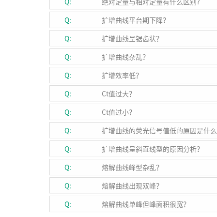
Q:
绝对定量与相对定量有什么区别?
Q:
扩增曲线平台期下降？
Q:
扩增曲线呈锯齿状？
Q:
扩增曲线杂乱？
Q:
扩增效率低？
Q:
Ct值过大？
Q:
Ct值过小？
Q:
扩增曲线的荧光信号值低的原因是什么
Q:
扩增曲线呈斜直线型的原因分析？
Q:
熔解曲线峰型杂乱？
Q:
熔解曲线出现双峰？
Q:
熔解曲线单峰但峰面积很宽？