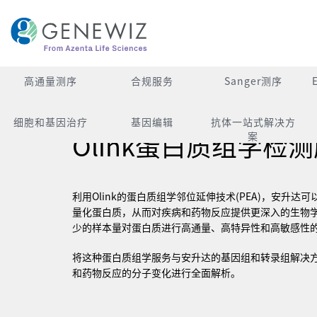
跳
到
内
容
高通量测序
合规服务
Sanger测序
细胞和基因治疗
基因编辑
抗体一站式解决方
Olink蛋白质组学检
案
利用
Olink
的蛋白质组学邻位延伸技术
(PEA)
，安升达可
量化蛋白质，从而对疾病和药物反应提供更深入的生物
少的样本量对蛋白质进行高通量、高特异性和高敏感性
将这种蛋白质组学服务与安升达的基因组和转录组解决
和药物反应的分子变化进行全面解析。