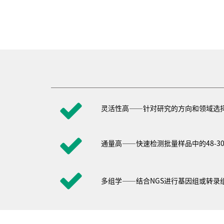
灵活性高――针对研究的方向和领域选
通量高――快速检测批量样品中的
48-3
多组学――结合NGS进行基因组或转录