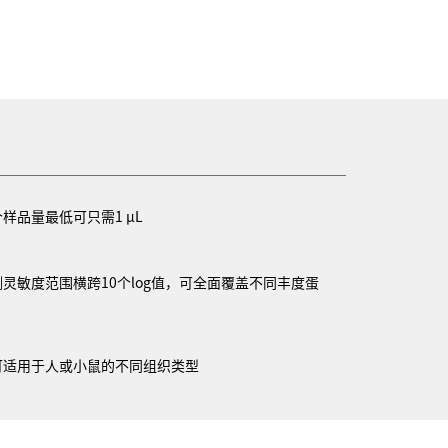
个样品量最低可只需
1 μL
灵敏度范围横跨10个log值，可全面覆盖不同丰度蛋
可适用于人或小鼠的不同组织类型