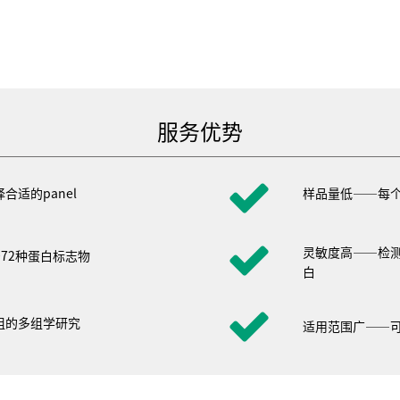
服务优势
择合适的
panel
样品量低――每
灵敏度高――检测
072
种蛋白标志物
白
组的多组学研究
适用范围广――