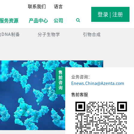
联系我们
语言
登录 | 注册
服务资源
产品中心
公司
粒DNA制备
分子生物学
引物合成
售 前 咨 询
业务咨询：
Enews.China@Azenta.com
售前客服