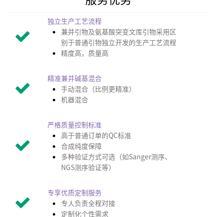
独立生产工艺流程
兼并引物及氨基酸突变文库引物
采用
区
别
于
普通引物独立开发的生产工艺流程
精度高，质量高
精准兼并碱基混合
手动混合（比例更精准）
机器混合
严格质量控制
标准
高于普通订单的
QC
标准
合成纯度保障
多种
验证方式
可选
（如
Sanger
测序、
NGS
测序验证等）
专享优质定制服务
专人负责全程对接
定制化个性需求