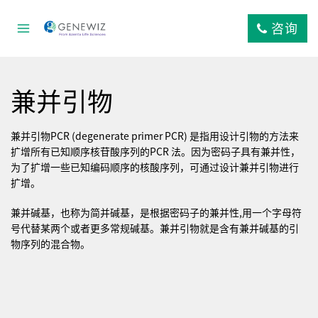
跳
到
咨询
内
容
兼并引物
兼并引物PCR (degenerate primer PCR) 是指用设计引物的方法来
扩增所有已知顺序核苷酸序列的PCR 法。因为密码子具有兼并性，
为了扩增一些已知编码顺序的核酸序列，可通过设计兼并引物进行
扩增。
兼并碱基，也称为简并碱基，是根据密码子的兼并性,用一个字母符
号代替某两个或者更多常规碱基。兼并引物就是含有兼并碱基的引
物序列的混合物。