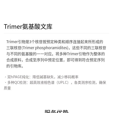
Trimer氨基酸文库
Trimer
引物是
3
个核苷按预定种类和顺序连接起来所形成的
三联核苷
(Trimer
phosphoramidites
)
，这些不同的三联核苷
与不同的氨基酸的一一对应。将多种
Trimer
引物作为整体的
合成原料，合成至序列中预定位置，即可得到符合预定序列
的引物库。
•
双
hPAGE
纯化：降低碱基缺失，减少移码概率
•
多种
QC
检测：超高效液相色谱（
UPLC
），各类测序检测，确保
质量
服务优势