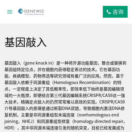
跳
到
咨询
内
容
基因敲入
基因敲入（gene knock in）是一种将外源功能基因，整合或替换到
基因组特定位点，并在细胞内获得稳定表达的技术。它在基因功
能、疾病模型、药物筛选等研究领域有着广泛的应用。然而，基于
基因敲入依赖于同源重组（Homologous Recombination）的特
点，一定程度上决定了其低概率性，即效率低下始终是基因编辑领
域的一大瓶颈，即便结合第三代基因编辑系统CRISPR/CAS9这一强
大技术，精确定点敲入的仍然常常难以高效的实现。CRISPR/CAS9
介导基因敲入的原理是通过断裂DNA双链，导致细胞内激活DNA修
复机制，主要是非同源重组型末端连接（nonhomologous end
joining，NHEJ）和同源重组型修复（homology-directed repair，
HDR），其中非同源末端连接引发的随机突变，目前已经发展成为