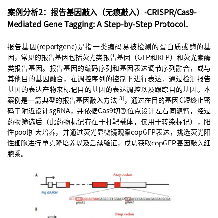
案例分析2：报告基因敲入（无痕敲入）-CRISPR/Cas9-
Mediated Gene Tagging: A Step-by-Step Protocol.
报告基因(reportgene)是指一类编码易被检测的蛋白质或酶的基
因，常见的报告基因包括荧光类报告基因（GFP和RFP）和荧光素酶
类报告基因。报告基因的编码序列和基因表达调节序列融合，或与
其他目的基因融合，在调控序列的控制下进行表达，通过检测报告
基因的表达产物来标记目的基因的表达调控以及跟踪目的基因。本
[3]
案例是一篇典型的报告基因敲入方法
，通过在目的基因C短终止密
码子附近设计sgRNA，并依据Cas9切割位点设计左右同源臂，经过
药物筛选后（此药物标记存在于打靶载体，仅用于转染标记），阳
性pool扩大培养，并通过荧光显微镜观察copGFP表达，挑选荧光阳
性细胞进行单克隆培养以及后续验证，成功获取copGFP基因敲入细
胞系。