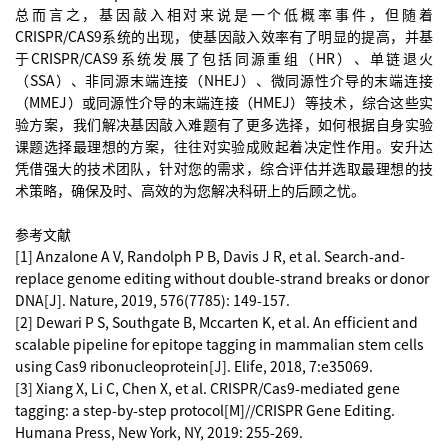
总而言之，基因敲入相对来说是一个低概率事件，但随着
CRISPR/CAS9系统的出现，使基因敲入效率有了明显的提高，并基
于CRISPR/CAS9系统发展了包括同源重组（HR）、单链退火
（SSA）、非同源末端连接（NHEJ）、微同源性介导的末端连接
（MMEJ）或同源性介导的末端连接（HMEJ）等技术，综合这些实
验方案，我们解决基因敲入难题有了更多选择，如何根据自身实验
课题选择最理想的方案，往往对实验成败起着决定性作用。安升达
凭借强大的技术团队，针对您的需求，综合评估并选取最理想的技
术策略，确保及时、高效的为您解决科研上的后顾之忧。
参考文献
[1] Anzalone A V, Randolph P B, Davis J R, et al. Search-and-
replace genome editing without double-strand breaks or donor
DNA[J]. Nature, 2019, 576(7785): 149-157.
[2] Dewari P S, Southgate B, Mccarten K, et al. An efficient and
scalable pipeline for epitope tagging in mammalian stem cells
using Cas9 ribonucleoprotein[J]. Elife, 2018, 7:e35069.
[3] Xiang X, Li C, Chen X, et al. CRISPR/Cas9-mediated gene
tagging: a step-by-step protocol[M]//CRISPR Gene Editing.
Humana Press, New York, NY, 2019: 255-269.