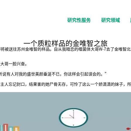
研究性服务
研究领域
一个质粒样品的金唯智之旅
即将被送往苏州金唯智的样品。自从我暗恋的噬菌体大哥W-7去了金唯智
大哥一脸兴奋。
说有人对我的盛世美颜垂涎不已，你这样会引起误会的。”
人忘记封口，结果害的她尸骨无存，可怜了这么一个娇滴滴的妹子，所