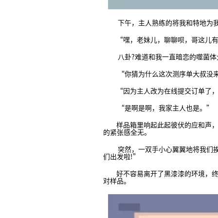
下午，主人熟练的将我和特地为我准
“嘿，老妹儿，聊聊呗，哥这儿有
八卦?难道和我一直暗恋的噬菌体大
“你猜为什么这次测序单大叔没来
“因为主人改为在线提交订单了，
“是啊是啊，我家主人也是。”
样品箱里响起此起彼伏的应和声，大
的紧张感全无。
突然，一双手小心翼翼地将我们挨个
们出发啦!”
好不容易离开了黑漆漆的环境，终于
对样品。