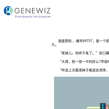
跳
到
内
容
我是质粒 ，编号89757，是一个
久。
“老妹儿，你终于来了。”封口膜
“大哥，别一惊一乍的好么?早就听
“听说上次菌液妹子被送去测序，主