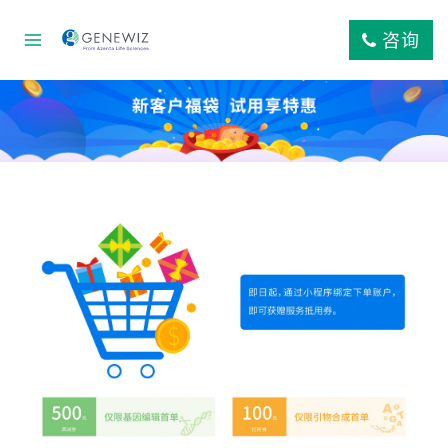
跳
到
咨询
内
容