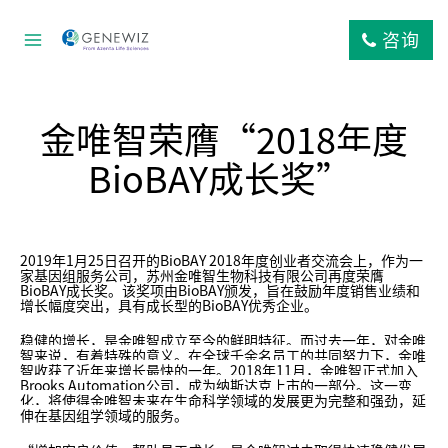
跳
到
咨询
内
容
金唯智荣膺“2018年度
BioBAY成长奖”
2019
年1月25日召开的
BioBAY 2018年度创业者交流会上，
作为一
家基因组服务公司，苏州金唯智生物科技有限公司再度荣膺
BioBAY
成长奖。该奖项由
BioBAY
颁发，旨在鼓励年度销售业绩和
增长幅度突出，具有成长型的
BioBAY
优秀企业。
稳健的增长，是金唯智成立至今的鲜明特征。而过去一年，对金唯
智来说，有着特殊的意义。在全球千余名员工的共同努力下，金唯
智收获了近年来增长最快的一年。2018年11月，金唯智正式加入
Brooks Automation公司，成为纳斯达克上市的一部分。这一变
化，将使得金唯智未来在生命科学领域的发展更为完整和强劲，延
伸在基因组学领域的服务。