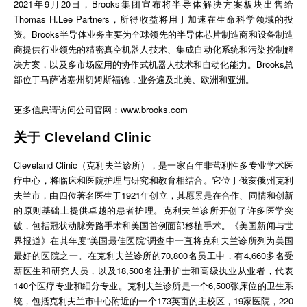
2021年9月20日，Brooks集团宣布将半导体解决方案板块出售给
Thomas H.Lee Partners，所得收益将用于加速在生命科学领域的投
资。Brooks半导体业务主要为全球领先的半导体芯片制造商和设备制造
商提供行业领先的精密真空机器人技术、集成自动化系统和污染控制解
决方案，以及多市场应用的协作式机器人技术和自动化能力。Brooks总
部位于马萨诸塞州切姆斯福德，业务遍及北美、欧洲和亚洲。
更多信息请访问公司官网：www.brooks.com
关于 Cleveland Clinic
Cleveland Clinic（克利夫兰诊所），是一家百年非营利性多专业学术医
疗中心，将临床和医院护理与研究和教育相结合。它位于俄亥俄州克利
夫兰市，由四位著名医生于1921年创立，其愿景是在合作、同情和创新
的原则基础上提供卓越的患者护理。克利夫兰诊所开创了许多医学突
破，包括冠状动脉旁路手术和美国首例面部移植手术。《美国新闻与世
界报道》在其年度”美国最佳医院”调查中一直将克利夫兰诊所列为美国
最好的医院之一。在克利夫兰诊所的70,800名员工中，有4,660多名受
薪医生和研究人员，以及18,500名注册护士和高级执业从业者，代表
140个医疗专业和细分专业。克利夫兰诊所是一个6,500张床位的卫生系
统，包括克利夫兰市中心附近的一个173英亩的主校区，19家医院，220