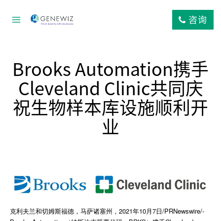
跳
到
咨询
内
容
Brooks Automation携手
Cleveland Clinic共同庆
祝生物样本库设施顺利开
业
克利夫兰和切姆斯福德，马萨诸塞州，2021年10月7日/PRNewswire/-