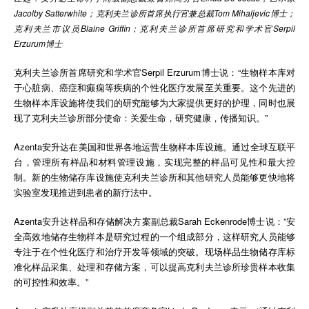
Jacolby Satterwhite；克利夫兰诊所首席执行官兼总裁Tom Mihaljevic博士；
克利夫兰市议员Blaine Griffin；克利夫兰诊所首席研究和学术官Serpil
Erzurum博士
克利夫兰诊所首席研究和学术官Serpil Erzurum博士说：“生物样本库对
于心脏病、癌症和癫痫等疾病的个性化医疗发展至关重要。这个先进的
生物样本库设施将使我们的研究能够为大家提供更好的护理，同时也展
现了克利夫兰诊所部分使命：关爱生命，研究健康，传播知识。”
Azenta安升达在美国和世界各地运营生物样本库设施。通过全球互联平
台，管理所有样品和材料管理设施，实现完整的样品可见性和最大控
制。新的生物储存库设施使克利夫兰诊所和其他研究人员能够更快地将
实验室发现推进到患者的新疗法中。
Azenta安升达样品和存储解决方案副总裁Sarah Eckenrode博士说：”安
全高效地储存生物样本是研究过程的一个组成部分，这样研究人员能够
专注于在个性化医疗和治疗开发等领域的突破。现场样品生物储存库标
准化样品采集、处理和存储方案，可以提高克利夫兰诊所珍贵样本收集
的可控性和效率。”