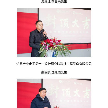
总经理 查金荣先生
信息产业电子第十一设计研究院科技工程股份有限公司
副院长 沈纯恺先生