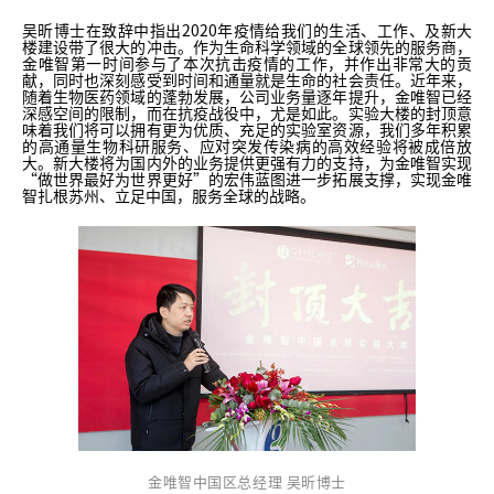
吴昕博士在致辞中指出2020年疫情给我们的生活、工作、及新大
楼建设带了很大的冲击。作为生命科学领域的全球领先的服务商，
金唯智第一时间参与了本次抗击疫情的工作，并作出非常大的贡
献，同时也深刻感受到时间和通量就是生命的社会责任。近年来，
随着生物医药领域的蓬勃发展，公司业务量逐年提升，金唯智已经
深感空间的限制，而在抗疫战役中，尤是如此。实验大楼的封顶意
味着我们将可以拥有更为优质、充足的实验室资源，我们多年积累
的高通量生物科研服务、应对突发传染病的高效经验将被成倍放
大。新大楼将为国内外的业务提供更强有力的支持，为金唯智实现
“做世界最好为世界更好”的宏伟蓝图进一步拓展支撑，实现金唯
智扎根苏州、立足中国，服务全球的战略。
金唯智
中国区总经理 吴昕博士