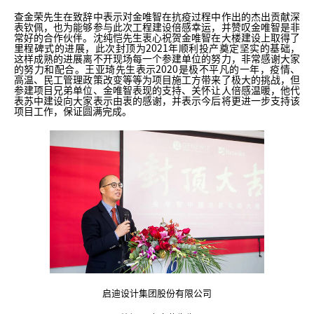
查金荣先生在致辞中表示对金唯智在抗疫过程中作出的杰出贡献深
表钦佩，也为能够参与此次工程建设倍感幸运，并赞叹金唯智是非
常好的合作伙伴。沈纯恺先生衷心祝贺金唯智在大楼建设上取得了
里程碑式的进展，此次封顶为2021年顺利投产奠定坚实的基础，
这样成熟的进展离不开现场每一个参建单位的努力，非常感谢大家
的努力和配合。王亚琦先生表示2020是极不平凡的一年，疫情、
高温、民工管理政策改变等等为项目施工方带来了极大的挑战，但
参建项目兄弟单位、金唯智表现的支持、关怀让人倍感温暖，他代
表苏中建设向大家表示由衷的感谢，并表示今后将更进一步支持该
项目工作，保证圆满完成。
启迪设计集团股份有限公司