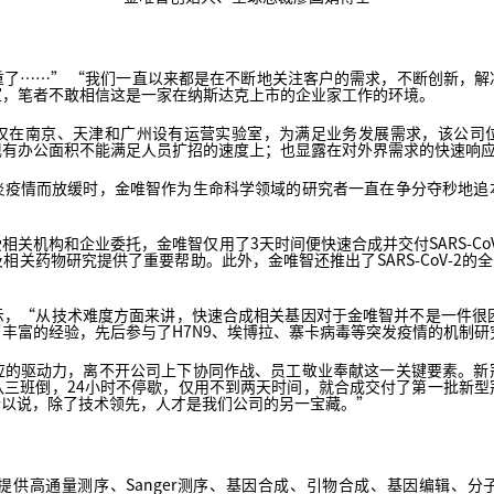
重了……” “我们一直以来都是在不断地关注客户的需求，不断创新，解
室，笔者不敢相信这是一家在纳斯达克上市的企业家工作的环境。
仅在南京、天津和广州设有运营实验室，为满足业务发展需求，该公司
现有办公面积不能满足人员扩招的速度上；也显露在对外界需求的快速响
炎疫情而放缓时，金唯智作为生命科学领域的研究者一直在争分夺秒地追
关机构和企业委托，金唯智仅用了3天时间便快速合成并交付SARS-Co
关药物研究提供了重要帮助。此外，金唯智还推出了SARS-CoV-2的全
示，“从技术难度方面来讲，快速合成相关基因对于金唯智并不是一件很困
丰富的经验，先后参与了H7N9、埃博拉、寨卡病毒等突发疫情的机制研
应的驱动力，离不开公司上下协同作战、员工敬业奉献这一关键要素。新
队三班倒，24小时不停歇，仅用不到两天时间，就合成交付了第一批新型
所以说，除了技术领先，人才是我们公司的另一宝藏。”
供高通量测序、Sanger测序、基因合成、引物合成、基因编辑、分