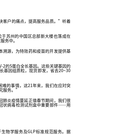
决客户的痛点，提高服务品质。”听着
位于苏州的中国区总部新大楼也落成在
应服务中。
本溯源，为特效药和疫苗的开发提供基
V-2的S蛋白全长基因。这些关键基因的
长基因组质粒，现货即发，省去20~30
难的事情，这21年来，我们在应对突
究服务。”
冠肺炎疫情蔓延正值春节期间，我们很
冠状病毒检测试剂盒中重要部件——用
子生物学服务及GLP标准规范服务。据