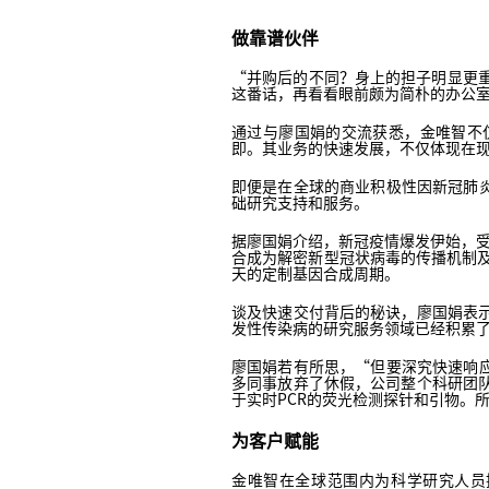
做靠谱伙伴
“并购后的不同？身上的担子明显更
这番话，再看看眼前颇为简朴的办公
通过与廖国娟的交流获悉，金唯智不
即。其业务的快速发展，不仅体现在
即便是在全球的商业积极性因新冠肺
础研究支持和服务。
据廖国娟介绍，新冠疫情爆发伊始，受相
合成为解密新型冠状病毒的传播机制及相
天的定制基因合成周期。
谈及快速交付背后的秘诀，廖国娟表
发性传染病的研究服务领域已经积累了
廖国娟若有所思，“但要深究快速响
多同事放弃了休假，公司整个科研团
于实时PCR的荧光检测探针和引物。
为客户赋能
金唯智在全球范围内为科学研究人员提