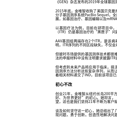
《GEN》杂志发布的2019年全球基
2015年底，金唯智收购了美国贝克曼库
分子基因测序系统PacBio Seq
展，如基因治疗、基因编辑以及mRN
以基因疗法为例，目前在研项目中，
（ITR）仍是基因治疗的“黑匣子”问
AAV基因组两端存在2个ITR，是
明，ITR序列的不同区段缺失，不仅会
但彼时市场提供的基因测序技术都很难
法的申报材料中没有注明要求披露ITR
但考虑到未来产品将应用于临床，搞
因测序方法分析这些复杂序列，从而让
着相关材料递交了IND，目前该项目
初心不改
创业21年，金唯智从纽约长岛200
好、为世界更好”的初心。她坦言，
望，这也是我们坚持21年不断为客户
谈及如何坚守这一初心，她总结出了
现问题，勇于创新，创造性地解决问