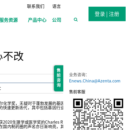
联系我们
语言
登录 | 注册
服务资源
产品中心
公司
心不改
售 前 咨 询
业务咨询：
Enews.China@Azenta.com
：
售前客服
贝尔化学奖，无疑对于蓬勃发展的基因疗
的快速更新迭代，其中包括基因行业的
生理学或医学奖的Charles Rice
唯智在国内制药圈的声名亦日渐响亮，其创