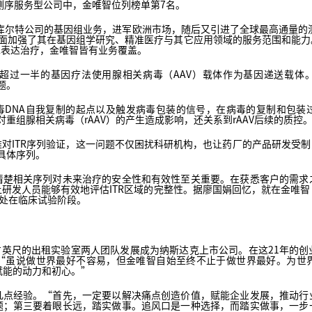
因测序服务型公司中，金唯智位列榜单第7名。
尔特公司的基因组业务，进军欧洲市场，随后又引进了全球最高通量的测序平台I
uel，全面加强了其在基因组学研究、精准医疗与其它应用领域的服务范围和
A表达治疗，金唯智皆有业务覆盖。
超过一半的基因疗法使用腺相关病毒（AAV）载体作为基因递送载体。
题。
该病毒DNA自我复制的起点以及触发病毒包装的信号，在病毒的复制和包
对重组腺相关病毒（rAAV）的产生造成影响，还关系到rAAV后续的质控
对ITR序列验证，这一问题不仅困扰科研机构，也让药厂的产品研发受制
具体序列。
清楚相关序列对未来治疗的安全性和有效性至关重要。在获悉客户的需求
研发人员能够有效地评估ITR区域的完整性。据廖国娟回忆，就在金唯
已处在临床试验阶段。
平方英尺的出租实验室两人团队发展成为纳斯达克上市公司。在这21年的
“虽说做世界最好不容易，但金唯智自始至终不止于做世界最好。为世
赋能的动力和初心。”
几点经验。“首先，一定要以解决痛点创造价值，赋能企业发展，推动行
题；第三要着眼长远，踏实做事。追风口是一种选择，而踏实做事，一步