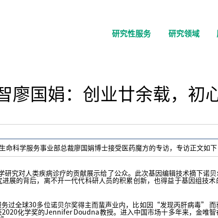
研究性服务
研究领域
智廖国娟：创业廿余载，初
公司生命科学服务事业部总裁廖国娟博士接受医药魔方的专访，专访正文如下
科学研究对人类疾病诊疗的贡献展示给了公众。此次基因编辑技术摘下诺
究进展的背后，离不开一代代科研人员的积累创新，也得益于基因组技术
全球30多位诺贝尔奖得主而蜚声业内，比如因“发现丙肝病毒” 而获2020
020化学奖的Jennifer Doudna教授。进入中国市场十多年来，金