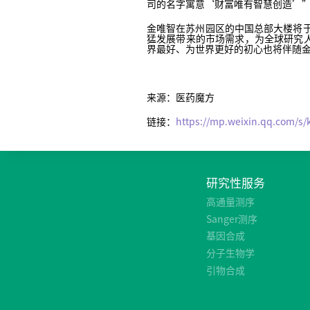
司的名字寓意‘财富唯有智慧创造’
金唯智在苏州园区的中国总部大楼将于
猛发展带来的市场需求，为全球研究
界最好、为世界更好的初心也将伴随
来源：医药魔方
链接：
https://mp.weixin.qq.com/
研究性服务
高通量测序
Sanger测序
基因合成
分子生物学
引物合成