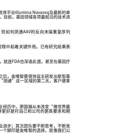
llumina Novaseq及最新的单
能力。目前，基因领域各项最前沿的技术进
但如何测通AAV的反向末端重复序列
装过程中起着关键作用。已有研究结果表
。
，就连FDA也深谙此道，甚至在基因疗
之后，金唯智便很快自主研发出新型基
智“测通”这一区域的第二天，客户便拿
创业经历中，廖国娟从未改变“做世界最
界更好是对自己和公司的更高要求和期
业进步；其次团队要不断思考，不断发
一个脚印是金唯智的选择，就像我们公