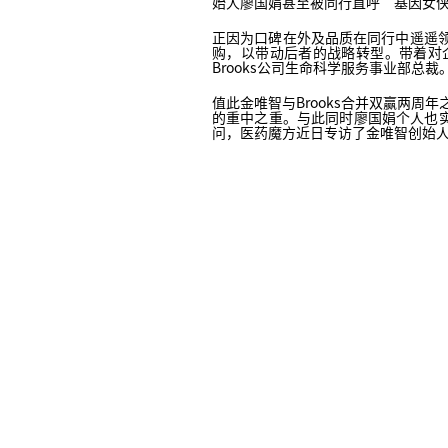
始人廖国娟甚至被同行直呼“基因女
正因为口碑在外及品质在同行中遥遥领先，
购，以带动后者的战略转型。带着对
Brooks公司生命科学服务事业部总裁
值此金唯智与Brooks合并双赢两周
的重中之重。与此同时廖国娟个人也
问，医药魔方近日专访了金唯智创始