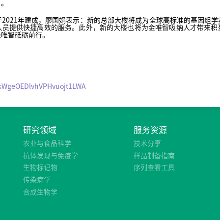
”。
2021年建成，廖国娟表示：新的总部大楼将成为全球高标准的基因组
人员提供快捷高效的服务。此外，新的大楼也将为金唯智吸纳人才带来积
金唯智砥砺前行。
s/kWgeOEDlvhVPHvuojt1LWA
研究领域
服务资源
农业与食品科学
技术分享
抗体发现与免疫学
样品制备指南
生物标记物
序列查看工具
传染病学
合成生物学