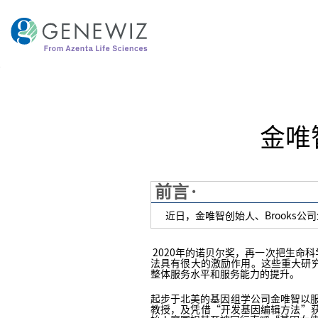
跳
到
内
容
金唯
前言·
近日，金唯智创始人、Brooks
2020年的诺贝尔奖，再一次把生命
法具有很大的激励作用。这些重大研
整体服务水平和服务能力的提升。
起步于北美的基因组学公司金唯智以服务过
教授，及凭借“开发基因编辑方法”获2