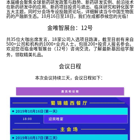
本届峰会聚焦全球新药研发政策与趋势、新药研发实例、前沿技术
在新药研发中的应用、新药项目投资与退出、临床研究和转化医学
五大主题，同时分会场专设投融资论坛，详细解读当今中国生物医
药的产融新生态。10月16日至18日，我们在成都恭候您的光临！
金唯智展台：12号
共35位大咖出席发言，18家公司入选项目路演，截至目前有来自
500+公司和机构的1000+业内人士，包括200+投资人报名参会。
欢迎您莅临金唯智展台（12号）咨询交流，了解最新基因组学服
务，领取精美礼品。
会议日程
本次会议持续三天，会议日程如下：