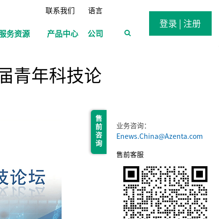
联系我们
语言
登录 | 注册
服务资源
产品中心
公司
届青年科技论
售 前 咨 询
业务咨询：
Enews.China@Azenta.com
售前客服