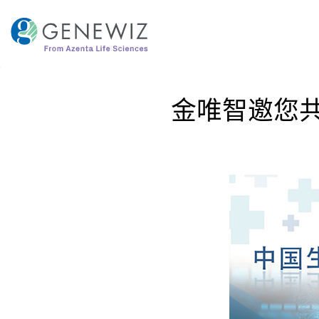
跳
到
内
容
金唯智邀您