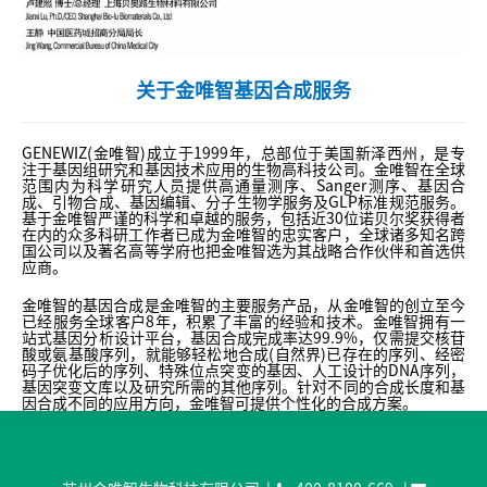
关于金唯智基因合成服务
GENEWIZ(金唯智)成立于1999年，总部位于美国新泽西州，是专
注于基因组研究和基因技术应用的生物高科技公司。金唯智在全球
范围内为科学研究人员提供高通量测序、Sanger测序、基因合
成、引物合成、基因编辑、分子生物学服务及GLP标准规范服务。
基于金唯智严谨的科学和卓越的服务，包括近30位诺贝尔奖获得者
在内的众多科研工作者已成为金唯智的忠实客户，全球诸多知名跨
国公司以及著名高等学府也把金唯智选为其战略合作伙伴和首选供
应商。
金唯智的基因合成是金唯智的主要服务产品，从金唯智的创立至今
已经服务全球客户8年，积累了丰富的经验和技术。金唯智拥有一
站式基因分析设计平台，基因合成完成率达99.9%，仅需提交核苷
酸或氨基酸序列，就能够轻松地合成(自然界)已存在的序列、经密
码子优化后的序列、特殊位点突变的基因、人工设计的DNA序列，
基因突变文库以及研究所需的其他序列。针对不同的合成长度和基
因合成不同的应用方向，金唯智可提供个性化的合成方案。