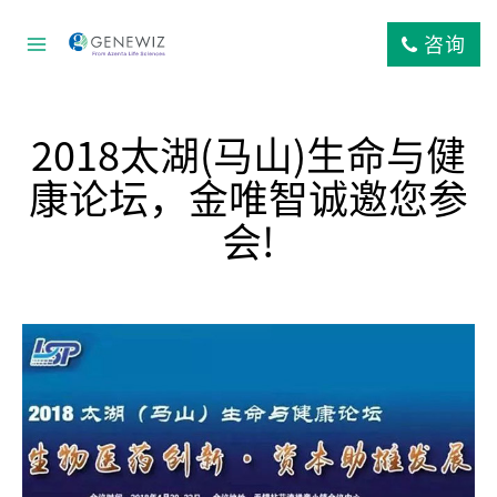
跳
到
咨询
内
容
2018太湖(马山)生命与健
康论坛，金唯智诚邀您参
会!