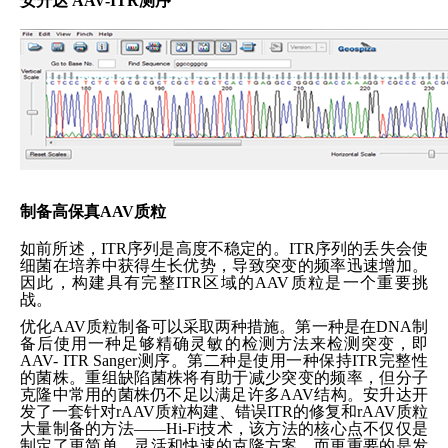
安升达 AAV-ITR测序
制备高保真AAV质粒
如前所述，ITR序列是高度不稳定的。ITR序列的丢失会使
细菌在培养中获得生长优势，导致突变的频率迅速增加。
因此，构建具有完整ITR区域的AAV质粒是一个重要挑
战。
优化AAV质粒制备可以采取两种措施。第一种是在DNA制
备后使用一种足够精确灵敏的检测方法来检测突变，即
AAV- ITR Sanger测序。第二种是使用一种保持ITR完整性
的菌株。重组缺陷菌株将有助于减少突变的频率，但分子
克隆中常用的菌株仍不足以满足许多AAV结构。安升达开
发了一套针对rAAV质粒构建、错误ITR的修复和rAAV质粒
大量制备的方法——Hi-Fi技术，该方法的核心点不仅仅是
制定了更简单、灵活和快速的克隆方案，而更重要的是发