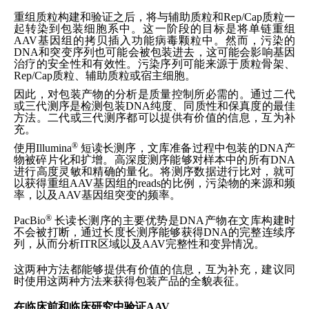
重组质粒构建和验证之后，将与辅助质粒和Rep/Cap质粒一
起转染到包装细胞系中。这一阶段的目标是将单链重组
AAV基因组的拷贝插入功能病毒颗粒中。然而，污染的
DNA和突变序列也可能会被包装进去，这可能会影响基因
治疗的安全性和有效性。污染序列可能来源于质粒骨架、
Rep/Cap质粒、辅助质粒或宿主细胞。
因此，对包装产物的分析是质量控制所必需的。通过二代
或三代测序是检测包装DNA纯度、同质性和保真度的最佳
方法。二代或三代测序都可以提供有价值的信息，互为补
充。
®
使用Illumina
短读长测序，文库准备过程中包装的DNA产
物被碎片化和扩增。高深度测序能够对样本中的所有DNA
进行高度灵敏和精确的量化。将测序数据进行比对，就可
以获得重组AAV基因组的reads的比例，污染物的来源和频
率，以及AAV基因组突变的频率。
®
PacBio
长读长测序的主要优势是DNA产物在文库构建时
不会被打断，通过长度长测序能够获得DNA的完整连续序
列，从而分析ITR区域以及AAV完整性和变异情况。
这两种方法都能够提供有价值的信息，互为补充，建议同
时使用这两种方法来获得包装产品的全貌表征。
在临床前和临床研究中验证AAV