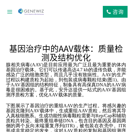
跳
到
咨询
内
容
基因治疗中的AAV载体：质量检
测及结构优化
腺相关病毒(AAV)是目前应用最为广泛且最为重要的体内
基因治疗载体。它们可以传递高达4.7 kb的遗传负载，并能
感染广泛的细胞类型，而且几乎没有致病性。AAV的生产
过程以构建质粒为起始，到包装成病毒颗粒结束(图1)。由
于AAV基因组的结构特征，制备具有高保真DNA的AAV病
毒是很困难的。基于此，安升达提供一站式的AAV基因组
测序质检方案，优化AAV载体的质量。
下图展示了基因治疗的重组AAV的生产过程。将感兴趣的
基因克隆到AAV载体中，生成重组AAV质粒，然后将其导
入真核细胞系。生成功能性病毒颗粒需要与Rep/Cap和辅助
质粒共转染。最终重组单链DNA，包含目的基因及基因两
侧的两个反向末端重复序列(ITR)，被包装在衣壳中。ITR
形成非常稳定的发夹，这对AAV质粒的复制和基因组测序