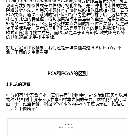
PCoA(Principal Co-ordinates Analysis)分析即主坐标分析，可呈
现研究数据相似性或差异性的可视化坐标，是一种非约束性的数据
降维分析方法，可用来研究样本群落组成的相似性或相异性。它与
PCA类似，通过一系列的特征值和特征向量进行排序后，选择主要
排在前几位的特征值，找到距离矩阵中最主要的坐标，结果是数据
矩阵的一个旋转，它没有改变样本点之间的相互位置关系，只是改
变了坐标系统。两者的区别为PCA是基于样本的相似系数矩阵(如
欧式距离)来寻找主成分，而PCoA是基于距离矩阵(欧式距离以外
的其他距离)来寻找主坐标。
好吧，定义比较抽象，我们还是无法看懂看透PCA和PCoA。不
急，下面的文字很重要~~~
PCA和PCoA的区别
1.PCA的理解
a. 假如有3个实验样本，它们共有1个物种x，那么我们其实可以用
物种x的相对丰度来表示样本和样本之间的差异。这样我们就可以
画一个一维坐标轴，将这3个样本的物种x的丰度表示在一维轴线
上，如下图所示：