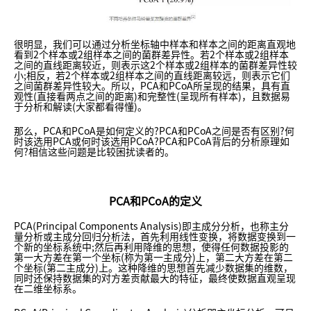
很明显，我们可以通过分析坐标轴中样本和样本之间的距离直观地
看到2个样本或2组样本之间的菌群差异性。若2个样本或2组样本
之间的直线距离较近，则表示这2个样本或2组样本的菌群差异性较
小;相反，若2个样本或2组样本之间的直线距离较远，则表示它们
之间菌群差异性较大。所以，PCA和PCoA所呈现的结果，具有直
观性(直接看两点之间的距离)和完整性(呈现所有样本)，且数据易
于分析和解读(大家都看得懂)。
那么，PCA和PCoA是如何定义的?PCA和PCoA之间是否有区别?何
时该选用PCA或何时该选用PCoA?PCA和PCoA背后的分析原理如
何?相信这些问题是比较困扰读者的。
PCA和PCoA的定义
PCA(Principal Components Analysis)即主成分分析，也称主分
量分析或主成分回归分析法，首先利用线性变换，将数据变换到一
个新的坐标系统中;然后再利用降维的思想，使得任何数据投影的
第一大方差在第一个坐标(称为第一主成分)上，第二大方差在第二
个坐标(第二主成分)上。这种降维的思想首先减少数据集的维数，
同时还保持数据集的对方差贡献最大的特征，最终使数据直观呈现
在二维坐标系。